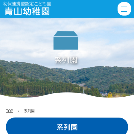
系
列
園
|
薩
摩
川
内
市
の
幼
保
TOP
＞ 系列園
連
系列園
携