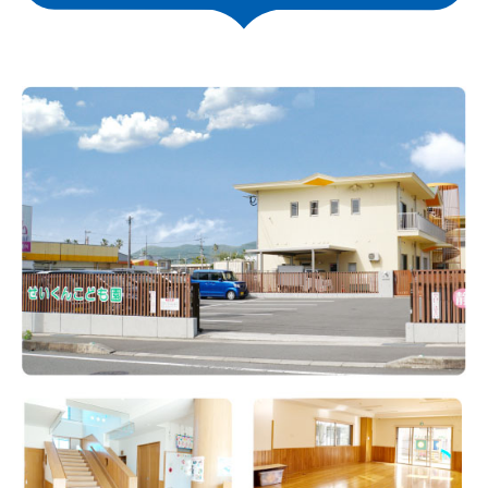
型
認
定
こ
ど
も
園
「青
山
幼
稚
園」