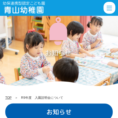
R9
年
度
入
園
説
明
会
に
つ
い
て
TOP
＞ R9年度 入園説明会について
|
お知らせ
薩