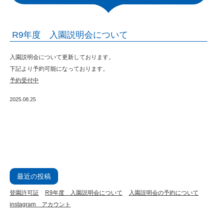
摩
川
R9年度 入園説明会について
内
市
入園説明会について更新しております。
の
下記より予約可能になっております。
予約受
付中
幼
保
2025.08.25
連
携
型
認
定
最近の投稿
こ
登園許可証
R9年度 入園説明会について
入園説明会の予約について
instagram アカウント
ど